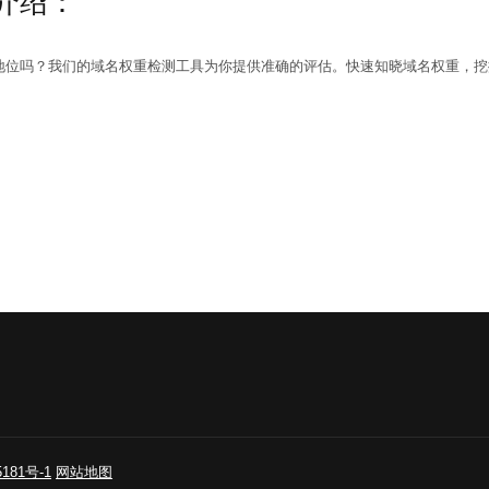
介绍：
地位吗？我们的域名权重检测工具为你提供准确的评估。快速知晓域名权重，挖
181号-1
网站地图