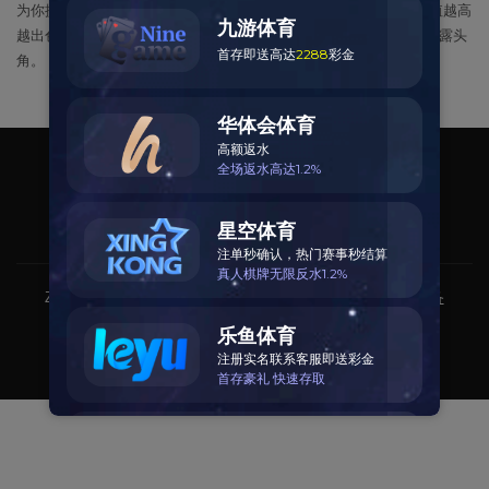
为你提供精准数据。快速评估页面权重，取值区间为 0 至 100，数值越高
越出色。借助它制定高效的 SEO 策略，让你的网站在激烈竞争中崭露头
角。
关于我们
联系我们
联系QQ
ZB外贸建站专家©版权所有 邮箱：info@zbtheme.com
粤ICP备
20045181号-1
网站地图