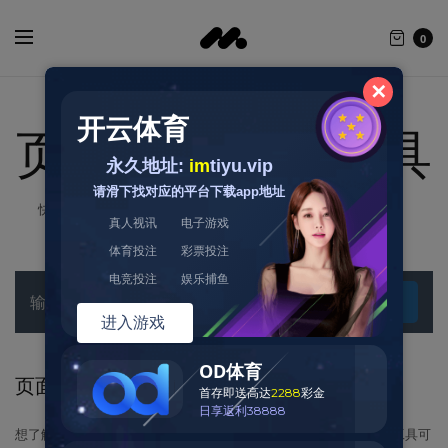
0
✕
页面权重检测工具
快速评估页面权重,发现优化潜力,让你的网站在竞争中脱颖而出。
提交
页面权重检测工具介绍：
想了解你的网站在搜索引擎中的真正实力吗？我们的页面权重检测工具可